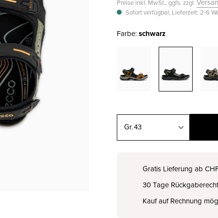
Versa
Preise inkl. MwSt., ggfs. zzgl.
Sofort verfügbar, Lieferzeit: 2-6 
Farbe:
schwarz
43
40
CHF 130.00
Gratis Lieferung ab CH
30 Tage Rückgaberech
41
CHF 130.00
Kauf auf Rechnung mög