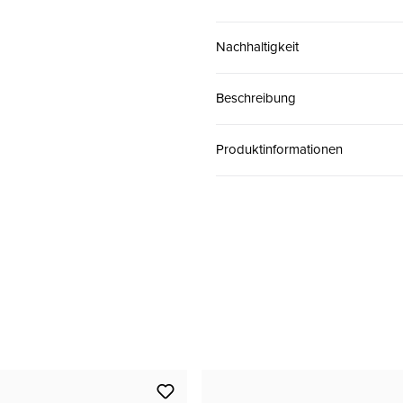
42
CHF 130.00
Nachhaltigkeit
43
CHF 130.00
Beschreibung
45
CHF 130.00
Produktinformationen
46
CHF 130.00
47
CHF 130.00