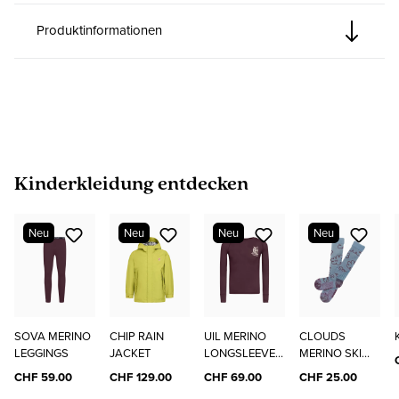
Produktinformationen
Produktgalerie überspringen
Kinderkleidung entdecken
Neu
Neu
Neu
Neu
SOVA MERINO
CHIP RAIN
UIL MERINO
CLOUDS
LEGGINGS
JACKET
LONGSLEEVE
MERINO SKI
"ELO"
SOCKS
CHF 59.00
CHF 129.00
CHF 69.00
CHF 25.00