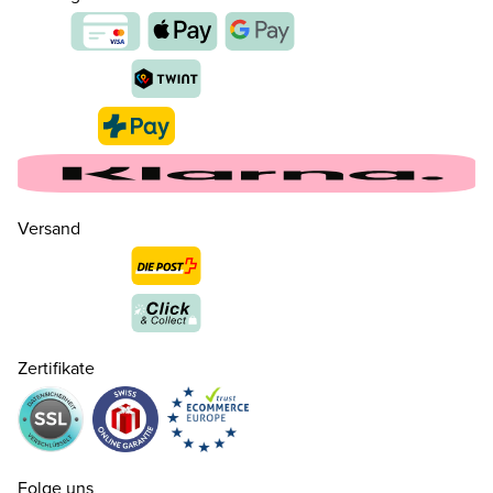
28
CHF 115.00
29
CHF 115.00
Versand
30
CHF 115.00
nur noch wenige verfügbar
31
CHF 115.00
Zertifikate
32
CHF 115.00
33
CHF 115.00
Folge uns