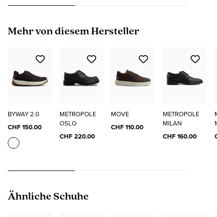
Produktgalerie überspringen
Mehr von diesem Hersteller
BYWAY 2.0
METROPOLE
MOVE
METROPOLE
OSLO
MILAN
CHF 150.00
CHF 110.00
CHF 220.00
CHF 160.00
Produktgalerie überspringen
Ähnliche Schuhe