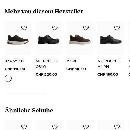
Produktgalerie überspringen
Mehr von diesem Hersteller
BYWAY 2.0
METROPOLE
MOVE
METROPOLE
OSLO
MILAN
CHF 150.00
CHF 110.00
CHF 220.00
CHF 160.00
Produktgalerie überspringen
Ähnliche Schuhe