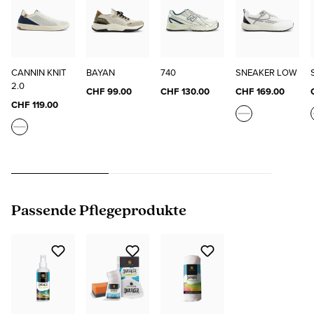
CANNIN KNIT
BAYAN
740
SNEAKER LOW
2.0
CHF 99.00
CHF 130.00
CHF 169.00
CHF 119.00
Produktgalerie überspringen
Passende Pflegeprodukte