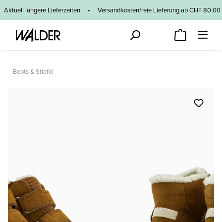
Zum Hauptinhalt springen
Aktuell längere Lieferzeiten
•
Versandkostenfreie Lieferung ab CHF 80
Boots & Stiefel
Bildergalerie überspringen