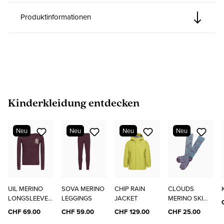
Produktinformationen
Produktgalerie überspringen
Kinderkleidung entdecken
Neu
Neu
Neu
Neu
UIL MERINO
SOVA MERINO
CHIP RAIN
CLOUDS
LONGSLEEVE
LEGGINGS
JACKET
MERINO SKI
"ELO"
SOCKS
CHF 69.00
CHF 59.00
CHF 129.00
CHF 25.00