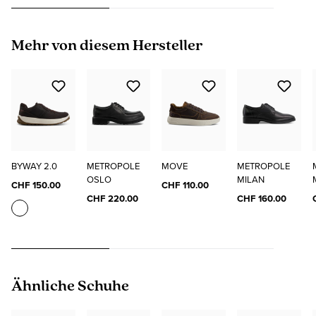
Produktgalerie überspringen
Mehr von diesem Hersteller
BYWAY 2.0
METROPOLE
MOVE
METROPOLE
OSLO
MILAN
CHF 150.00
CHF 110.00
CHF 220.00
CHF 160.00
Produktgalerie überspringen
Ähnliche Schuhe