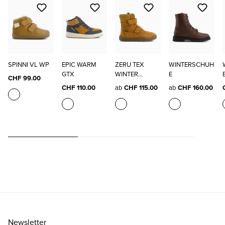
SPINNI VL WP
EPIC WARM
ZERU TEX
WINTERSCHUH
GTX
WINTER
E
CHF 99.00
BAREFOOT
CHF 110.00
ab
CHF 115.00
ab
CHF 160.00
Newsletter