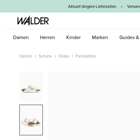
um Hauptinhalt springen
Zur Hauptnavigation springen
Aktuell längere Lieferzeiten
•
Versan
Damen
Herren
Kinder
Marken
Guides &
Damen
Schuhe
Slides
Pantoletten
Bildergalerie überspringen