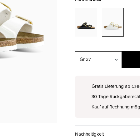
37
35
CHF 110.00
Gratis Lieferung ab CH
30 Tage Rückgaberech
36
CHF 110.00
Kauf auf Rechnung mög
37
CHF 110.00
Nachhaltigkeit