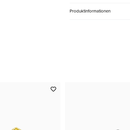
38
CHF 110.00
Produktinformationen
39
CHF 110.00
40
CHF 110.00
41
CHF 110.00
42
CHF 110.00