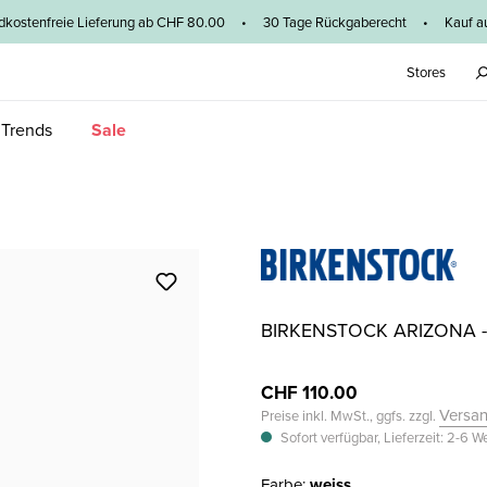
dkostenfreie Lieferung ab CHF 80.00 • 30 Tage Rückgaberecht • Kauf au
Stores
 Trends
Sale
BIRKENSTOCK ARIZONA 
CHF 110.00
Versa
Preise inkl. MwSt., ggfs. zzgl.
Sofort verfügbar, Lieferzeit: 2-6 
Farbe:
weiss