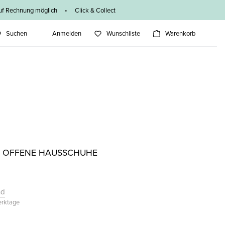
f Rechnung möglich • Click & Collect
Suchen
Anmelden
Wunschliste
Warenkorb
- OFFENE HAUSSCHUHE
nd
Werktage