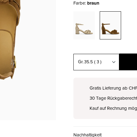
Farbe:
braun
35.5
( 3 )
35.5 ( 3 )
CHF 129.00
Gratis Lieferung ab CH
30 Tage Rückgaberech
36 ( 3½ )
CHF 129.00
Kauf auf Rechnung mög
37 ( 4 )
CHF 129.00
Nachhaltigkeit