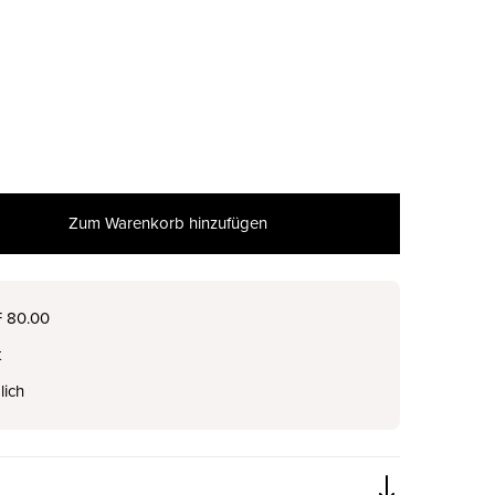
Zum Warenkorb hinzufügen
nur noch wenige verfügbar
F 80.00
t
nur noch wenige verfügbar
lich
nur noch wenige verfügbar