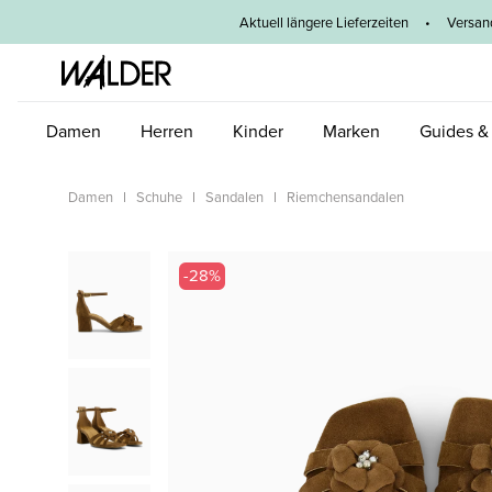
um Hauptinhalt springen
Zur Hauptnavigation springen
Aktuell längere Lieferzeiten
•
Versan
Damen
Herren
Kinder
Marken
Guides &
Damen
Schuhe
Sandalen
Riemchensandalen
Bildergalerie überspringen
-28%