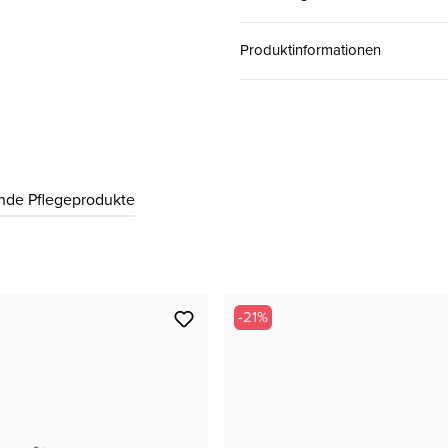
37.5 ( 4½ )
CHF 129.00
Produktinformationen
38 ( 5 )
CHF 129.00
38.5 ( 5½ )
CHF 129.00
nde Pflegeprodukte
39 ( 6 )
CHF 129.00
40 ( 6½ )
CHF 129.00
-21%
40.5 ( 7 )
CHF 129.00
41 ( 7½ )
CHF 129.00