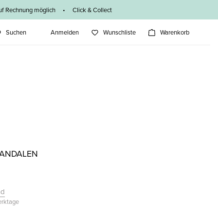
f Rechnung möglich • Click & Collect
Suchen
Anmelden
Wunschliste
Warenkorb
SANDALEN
nd
Werktage