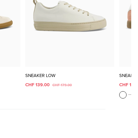
SNEAKER LOW
SNEAKE
CHF 139.00
CHF 149
CHF 179.00