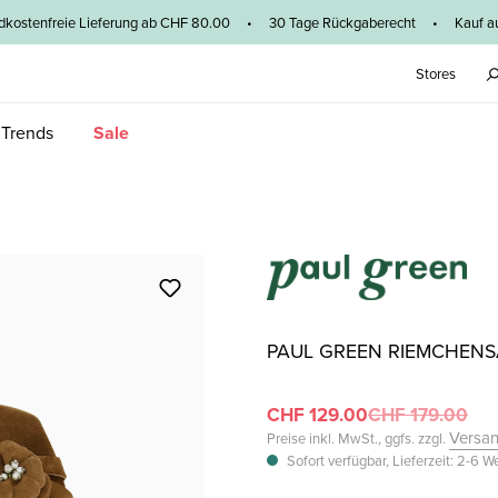
dkostenfreie Lieferung ab CHF 80.00 • 30 Tage Rückgaberecht • Kauf au
Stores
 Trends
Sale
PAUL GREEN RIEMCHEN
CHF 129.00
CHF 179.00
Versa
Preise inkl. MwSt., ggfs. zzgl.
Sofort verfügbar, Lieferzeit: 2-6 