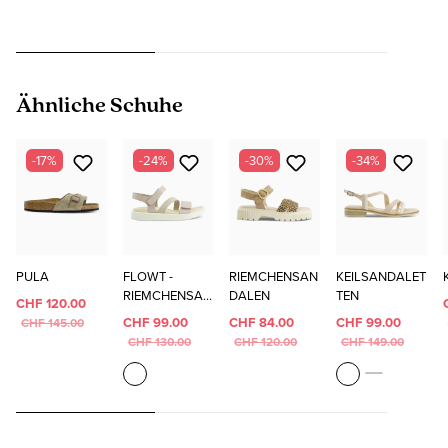
Produktgalerie überspringen
Ähnliche Schuhe
-17%
-24%
-30%
-34%
PULA
FLOWT -
RIEMCHENSAN
KEILSANDALET
RIEMCHENSAN
DALEN
TEN
CHF 120.00
DALEN
CHF 99.00
CHF 84.00
CHF 99.00
CHF 145.00
CHF 130.00
CHF 120.00
CHF 149.00