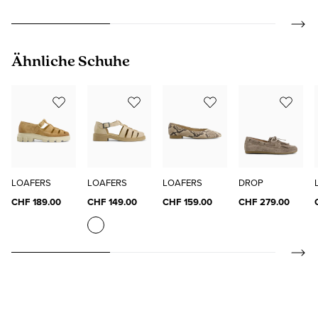
Produktgalerie überspringen
Ähnliche Schuhe
LOAFERS
LOAFERS
LOAFERS
DROP
CHF 189.00
CHF 149.00
CHF 159.00
CHF 279.00