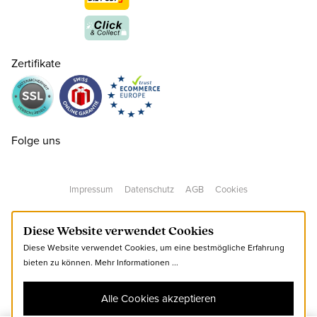
Zertifikate
36
CHF 159.00
nur noch wenige verfügbar
37
CHF 159.00
Folge uns
38
CHF 159.00
Impressum
Datenschutz
AGB
Cookies
39
CHF 159.00
Diese Website verwendet Cookies
Diese Website verwendet Cookies, um eine bestmögliche Erfahrung
40
CHF 159.00
bieten zu können.
Mehr Informationen ...
Alle Cookies akzeptieren
41
CHF 159.00