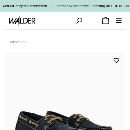
Zum Hauptinhalt springen
Aktuell längere Lieferzeiten
•
Versandkostenfreie Lieferung ab CHF 80
Halbschuhe
Bildergalerie überspringen