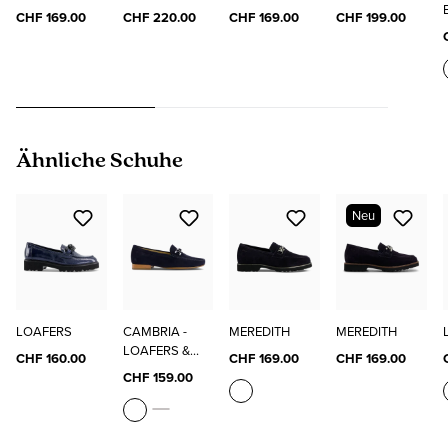
CHF 169.00
CHF 220.00
CHF 169.00
CHF 199.00
Produktgalerie überspringen
Ähnliche Schuhe
Neu
LOAFERS
CAMBRIA -
MEREDITH
MEREDITH
LOAFERS &
CHF 160.00
CHF 169.00
CHF 169.00
MOKASSINS
CHF 159.00