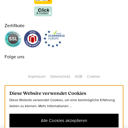
Zertifikate
36
CHF 159.00
37
CHF 159.00
Folge uns
38
CHF 159.00
Impressum
Datenschutz
AGB
Cookies
39
CHF 159.00
Diese Website verwendet Cookies
Diese Website verwendet Cookies, um eine bestmögliche Erfahrung
40
CHF 159.00
nur noch wenige verfügbar
bieten zu können.
Mehr Informationen ...
Alle Cookies akzeptieren
41
CHF 159.00
nur noch wenige verfügbar