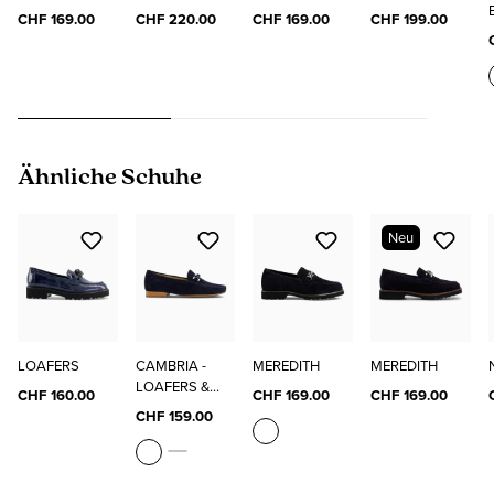
CHF 169.00
CHF 220.00
CHF 169.00
CHF 199.00
Produktgalerie überspringen
Ähnliche Schuhe
Neu
LOAFERS
CAMBRIA -
MEREDITH
MEREDITH
LOAFERS &
CHF 160.00
CHF 169.00
CHF 169.00
MOKASSINS
CHF 159.00