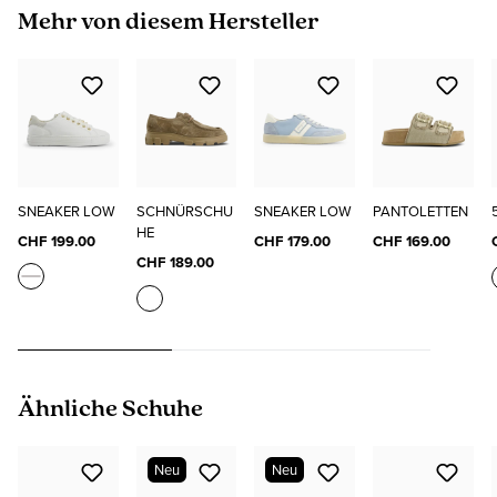
Produktgalerie überspringen
Mehr von diesem Hersteller
SNEAKER LOW
SCHNÜRSCHU
SNEAKER LOW
PANTOLETTEN
HE
CHF 199.00
CHF 179.00
CHF 169.00
CHF 189.00
Produktgalerie überspringen
Ähnliche Schuhe
Neu
Neu