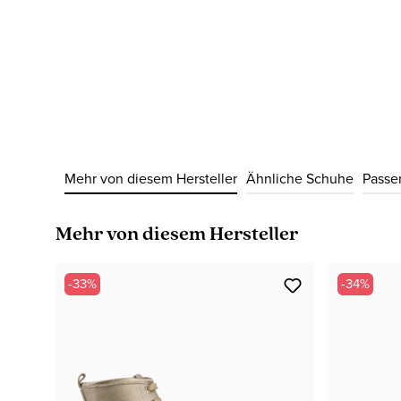
Mehr von diesem Hersteller
Ähnliche Schuhe
Passe
Produktgalerie überspringen
Mehr von diesem Hersteller
-33%
-34%