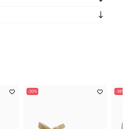
-30%
-38%