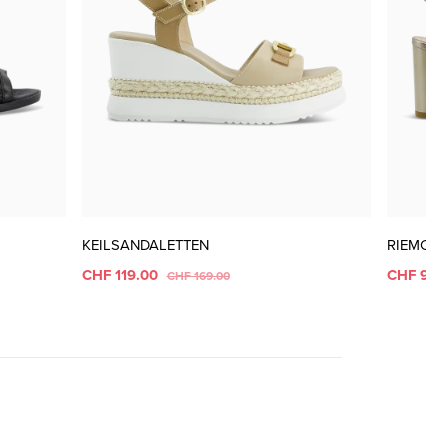
KEILSANDALETTEN
RIEMCH
CHF 119.00
CHF 99.
CHF 169.00