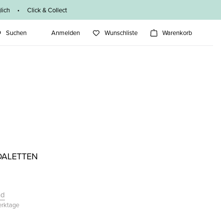
ich • Click & Collect
Suchen
Anmelden
Wunschliste
Warenkorb
DALETTEN
nd
Werktage