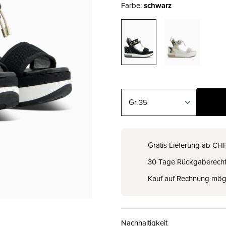
Farbe:
schwarz
35
35
CHF 125.00
Gratis Lieferung ab CH
30 Tage Rückgaberech
36
CHF 125.00
Kauf auf Rechnung mög
37
CHF 125.00
Nachhaltigkeit