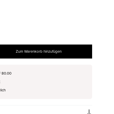
Zum Warenkorb hinzufügen
nur noch wenige verfügbar
F 80.00
t
nur noch wenige verfügbar
lich
nur noch wenige verfügbar