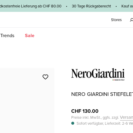
dkostenfreie Lieferung ab CHF 80.00 • 30 Tage Rückgaberecht • Kauf au
Stores
 Trends
Sale
NERO GIARDINI STIEFEL
CHF 130.00
Versa
Preise inkl. MwSt., ggfs. zzgl.
Sofort verfügbar, Lieferzeit: 2-6 