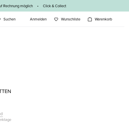
f Rechnung möglich • Click & Collect
Suchen
Anmelden
Wunschliste
Warenkorb
ETTEN
nd
Werktage