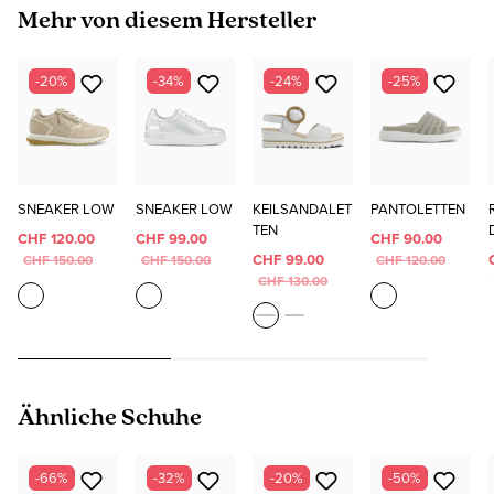
Produktgalerie überspringen
Mehr von diesem Hersteller
-20%
-34%
-24%
-25%
SNEAKER LOW
SNEAKER LOW
KEILSANDALET
PANTOLETTEN
TEN
CHF 120.00
CHF 99.00
CHF 90.00
CHF 99.00
CHF 150.00
CHF 150.00
CHF 120.00
CHF 130.00
Produktgalerie überspringen
Ähnliche Schuhe
-66%
-32%
-20%
-50%