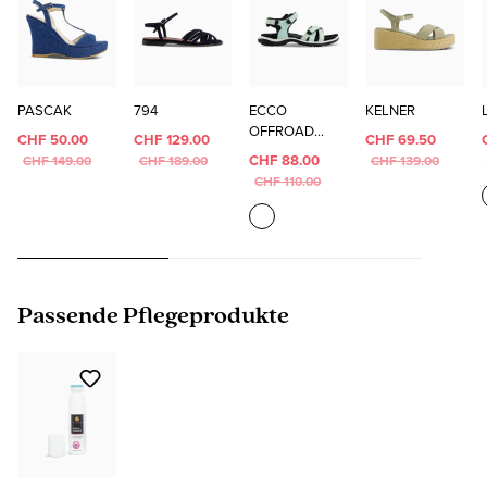
PASCAK
794
ECCO
KELNER
OFFROAD
CHF 50.00
CHF 129.00
CHF 69.50
ROAM W
CHF 88.00
CHF 149.00
CHF 189.00
CHF 139.00
CHF 110.00
Produktgalerie überspringen
Passende Pflegeprodukte