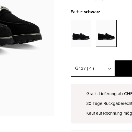
Farbe:
schwarz
37
( 4 )
36 ( 3½ )
CHF 169.00
Gratis Lieferung ab CH
30 Tage Rückgaberech
37 ( 4 )
CHF 169.00
Kauf auf Rechnung mög
37.5 ( 4½ )
CHF 169.00