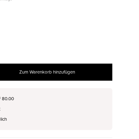
Zum Warenkorb hinzufügen
nur noch wenige verfügbar
F 80.00
t
lich