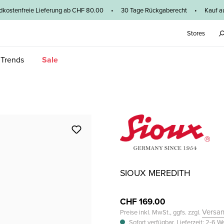
dkostenfreie Lieferung ab CHF 80.00 • 30 Tage Rückgaberecht • Kauf au
Stores
 Trends
Sale
SIOUX MEREDITH
CHF 169.00
Versa
Preise inkl. MwSt., ggfs. zzgl.
Sofort verfügbar, Lieferzeit: 2-6 