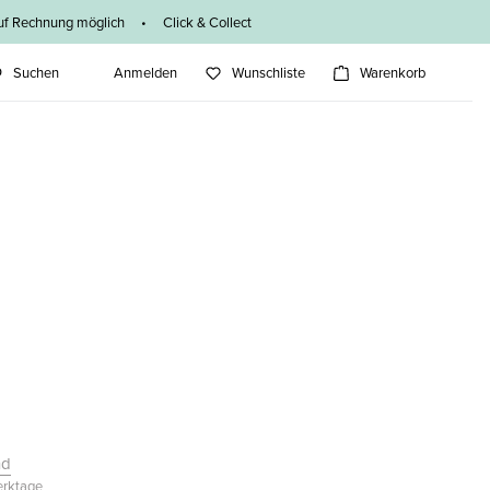
f Rechnung möglich • Click & Collect
Suchen
Anmelden
Wunschliste
Warenkorb
nd
Werktage