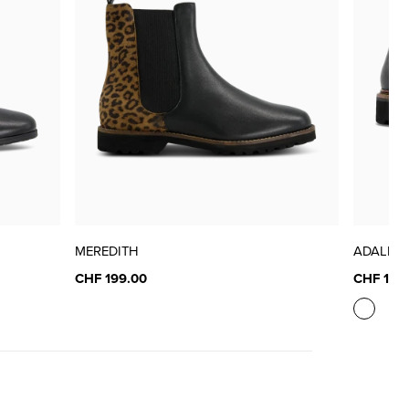
MEREDITH
ADALRIK
CHF 199.00
CHF 169