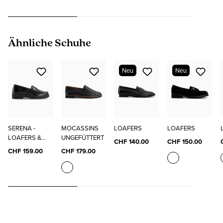
Produktgalerie überspringen
Ähnliche Schuhe
Neu
Neu
SERENA -
MOCASSINS
LOAFERS
LOAFERS
LOAFERS &
UNGEFÜTTERT
CHF 140.00
CHF 150.00
MOKASSINS
CHF 159.00
CHF 179.00