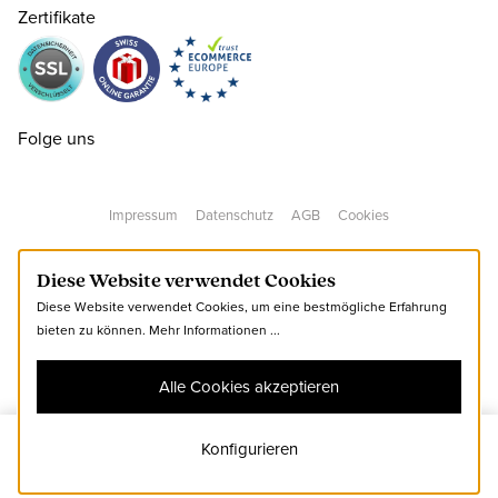
Zertifikate
38 ( 5 )
CHF 189.00
38.5 ( 5½ )
CHF 189.00
Folge uns
39 ( 6 )
CHF 189.00
Impressum
Datenschutz
AGB
Cookies
40 ( 6½ )
CHF 189.00
Diese Website verwendet Cookies
Diese Website verwendet Cookies, um eine bestmögliche Erfahrung
40.5 ( 7 )
CHF 189.00
bieten zu können.
Mehr Informationen ...
Alle Cookies akzeptieren
41 ( 7½ )
CHF 189.00
Konfigurieren
36
Zum Warenkorb hinzufügen
42 ( 8 )
CHF 189.00