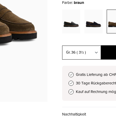
Farbe:
braun
36
( 3½ )
36 ( 3½ )
CHF 189.00
Gratis Lieferung ab CH
30 Tage Rückgaberech
37 ( 4 )
CHF 189.00
Kauf auf Rechnung mög
37.5 ( 4½ )
CHF 189.00
Nachhaltigkeit