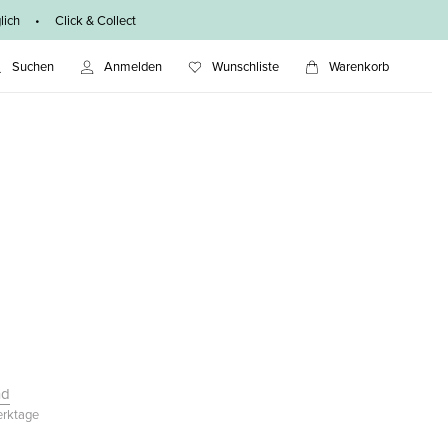
ich • Click & Collect
Suchen
Anmelden
Wunschliste
Warenkorb
nd
Werktage