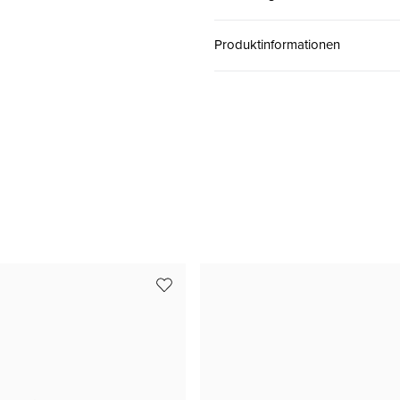
38 ( 5 )
CHF 189.00
Produktinformationen
38.5 ( 5½ )
CHF 189.00
39 ( 6 )
CHF 189.00
40 ( 6½ )
CHF 189.00
40.5 ( 7 )
CHF 189.00
41 ( 7½ )
CHF 189.00
42 ( 8 )
CHF 189.00