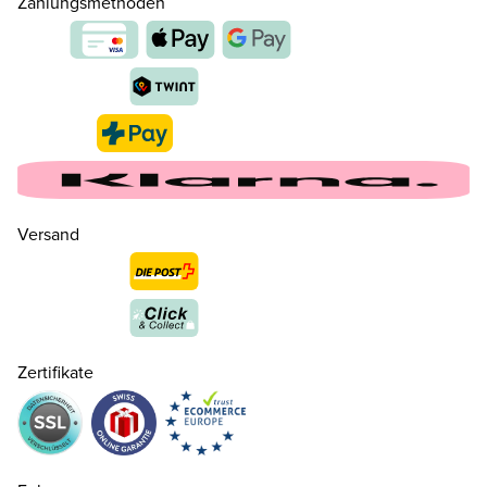
Zahlungsmethoden
Versand
Zertifikate
35
CHF 119.00
36
CHF 119.00
nur noch wenige verfügbar