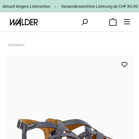
Zum Hauptinhalt springen
Aktuell längere Lieferzeiten
•
Versandkostenfreie Lieferung ab CHF 80
Sandalen
Bildergalerie überspringen