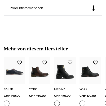
Produktinformationen
Produktgalerie überspringen
Mehr von diesem Hersteller
SALER
YORK
MEDINA
YORK
CHF 140.00
CHF 160.00
CHF 170.00
CHF 170.00