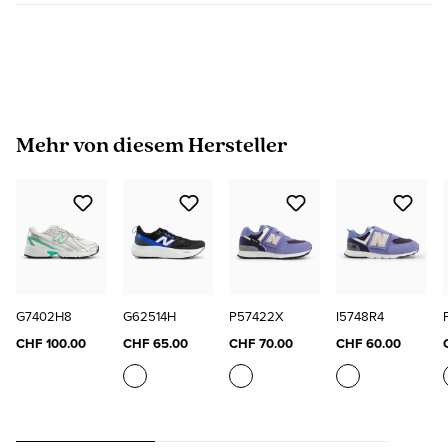
Produktgalerie überspringen
Mehr von diesem Hersteller
G7402H8
G62514H
P57422X
I5748R4
CHF 100.00
CHF 65.00
CHF 70.00
CHF 60.00