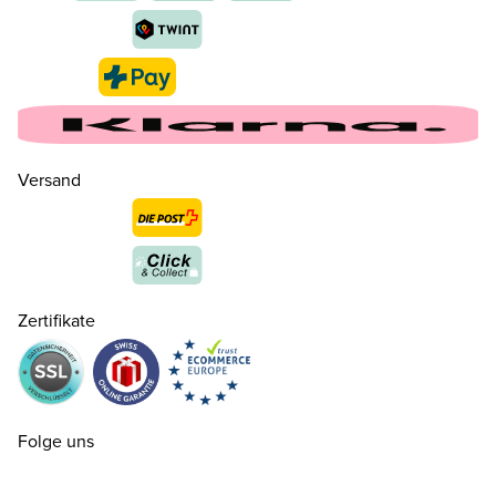
Versand
36
CHF 199.00
nur noch wenige verfügbar
37
CHF 199.00
Zertifikate
37½
CHF 199.00
nur noch wenige verfügbar
38
CHF 199.00
Folge uns
38½
CHF 199.00