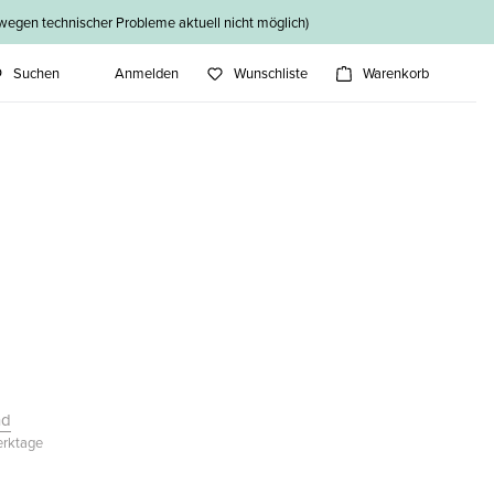
n technischer Probleme aktuell nicht möglich)
Suchen
Anmelden
Wunschliste
Warenkorb
nd
Werktage