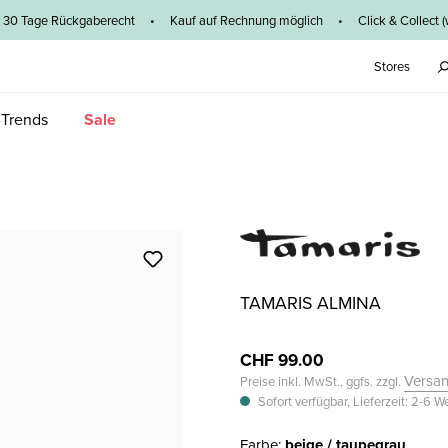
0 Tage Rückgaberecht • Kauf auf Rechnung möglich • Click & Collect (wege
Stores
 Trends
Sale
TAMARIS ALMINA
CHF 99.00
Versa
Preise inkl. MwSt., ggfs. zzgl.
Sofort verfügbar, Lieferzeit: 2-6 
Farbe:
beige / taupe
grau