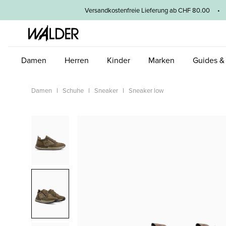
um Hauptinhalt springen
Zur Hauptnavigation springen
Versandkostenfreie Lieferung ab CHF 80.00 • 3
Damen
Herren
Kinder
Marken
Guides &
Damen
Schuhe
Sneaker
Sneaker low
Bildergalerie überspringen