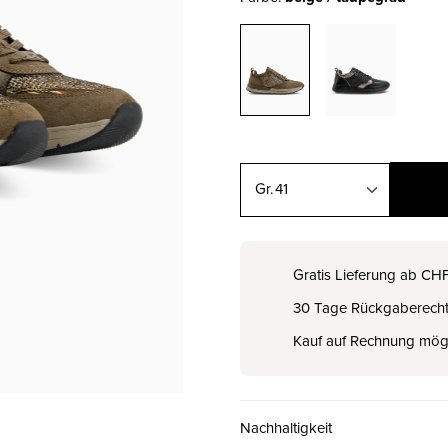
41
36
CHF 99.00
Gratis Lieferung ab CH
30 Tage Rückgaberech
37
CHF 99.00
Kauf auf Rechnung mög
38
CHF 99.00
Nachhaltigkeit
39
CHF 99.00