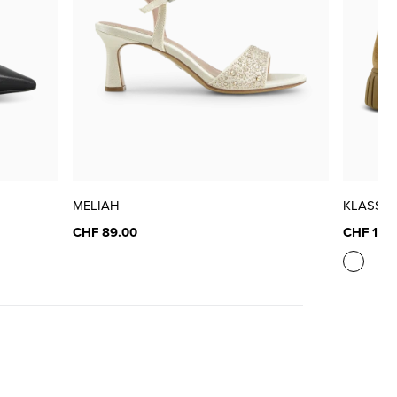
MELIAH
KLASSIS
CHF 89.00
CHF 120