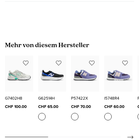
Produktgalerie überspringen
Mehr von diesem Hersteller
G7402H8
G62514H
P57422X
I5748R4
CHF 100.00
CHF 65.00
CHF 70.00
CHF 60.00