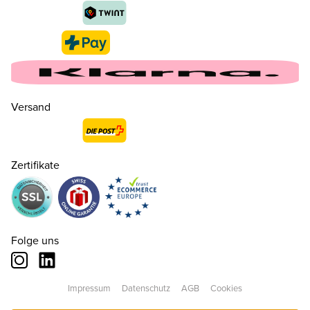
Versand
40½
CHF 160.00
nur noch wenige verfügbar
Zertifikate
41½
CHF 160.00
nur noch wenige verfügbar
42
CHF 160.00
Folge uns
42½
CHF 160.00
nur noch wenige verfügbar
Impressum
Datenschutz
AGB
Cookies
43
CHF 160.00