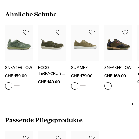
Produktgalerie überspringen
Ähnliche Schuhe
SNEAKER LOW
ECCO
SUMMER
SNEAKER LOW
TERRACRUISE
CHF 159.00
CHF 179.00
CHF 169.00
LT M
CHF 140.00
Produktgalerie überspringen
Passende Pflegeprodukte