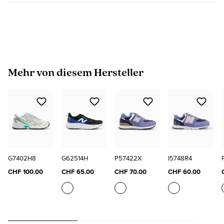
Produktgalerie überspringen
Mehr von diesem Hersteller
G7402H8
G62514H
P57422X
I5748R4
CHF 100.00
CHF 65.00
CHF 70.00
CHF 60.00