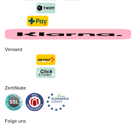
Versand
36
CHF 199.00
nur noch wenige verfügbar
37
CHF 199.00
Zertifikate
37½
CHF 199.00
nur noch wenige verfügbar
38
CHF 199.00
Folge uns
38½
CHF 199.00