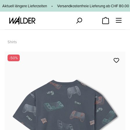
Zum Hauptinhalt springen
Aktuell längere Lieferzeiten
•
Versandkostenfreie Lieferung ab CHF 80
Shirts
Bildergalerie überspringen
-50%