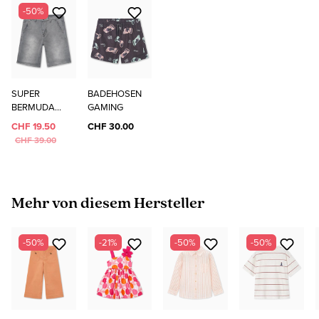
-50%
SUPER
BADEHOSEN
BERMUDA
GAMING
DENIM
CHF 19.50
CHF 30.00
CHF 39.00
Produktgalerie überspringen
Mehr von diesem Hersteller
-50%
-21%
-50%
-50%