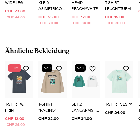
WIDE LEG
KLEID
HEMD
T-SHIRT
ASIMETRICO
PEACH/WHITE
LEUCHTTURM
CHF 22.00
BLUMEN
CHF 55.00
CHF 17.00
CHF 15.00
CHF 44.00
CHF 70.00
CHF 34.00
CHF 30.00
Produktgalerie überspringen
Ähnliche Bekleidung
-50%
Neu
Neu
T-SHIRT W.
T-SHIRT
SET 2
T-SHIRT VESPA
PRINT
"RACING"
LANGARMSHIR
CHF 24.00
TS STREIFEN
CHF 12.00
CHF 22.00
CHF 34.00
CHF 24.00