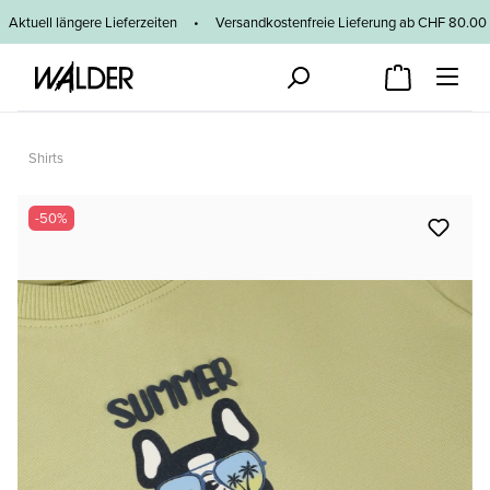
Zum Hauptinhalt springen
Aktuell längere Lieferzeiten
•
Versandkostenfreie Lieferung ab CHF 80
Shirts
Bildergalerie überspringen
-50%