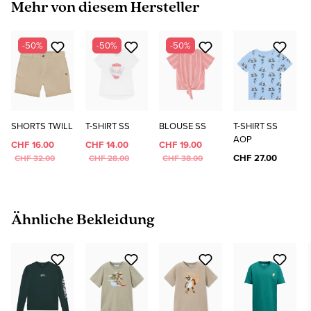
Produktgalerie überspringen
Mehr von diesem Hersteller
-50%
-50%
-50%
SHORTS TWILL
T-SHIRT SS
BLOUSE SS
T-SHIRT SS
AOP
CHF 16.00
CHF 14.00
CHF 19.00
CHF 27.00
CHF 32.00
CHF 28.00
CHF 38.00
Produktgalerie überspringen
Ähnliche Bekleidung