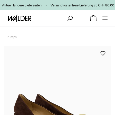
Zum Hauptinhalt springen
Aktuell längere Lieferzeiten
•
Versandkostenfreie Lieferung ab CHF 80
Pumps
Bildergalerie überspringen