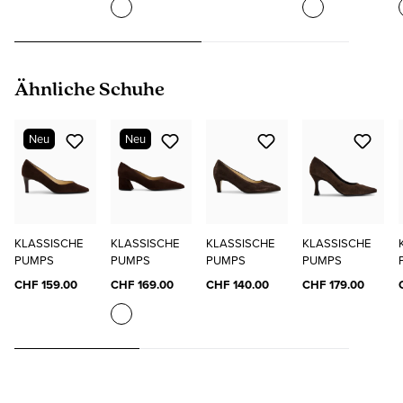
Produktgalerie überspringen
Ähnliche Schuhe
Neu
Neu
KLASSISCHE
KLASSISCHE
KLASSISCHE
KLASSISCHE
PUMPS
PUMPS
PUMPS
PUMPS
CHF 159.00
CHF 169.00
CHF 140.00
CHF 179.00