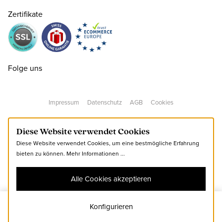
Zertifikate
37.5 ( 4½ )
CHF 179.00
nur noch wenige verfügbar
38 ( 5 )
CHF 179.00
Folge uns
38.5 ( 5½ )
CHF 179.00
Impressum
Datenschutz
AGB
Cookies
39 ( 6 )
CHF 179.00
Diese Website verwendet Cookies
Diese Website verwendet Cookies, um eine bestmögliche Erfahrung
40 ( 6½ )
CHF 179.00
nur noch wenige verfügbar
bieten zu können.
Mehr Informationen ...
Alle Cookies akzeptieren
41 ( 7 )
CHF 179.00
Konfigurieren
35
Zum Warenkorb hinzufügen
41.5 ( 7½ )
CHF 179.00
nur noch wenige verfügbar