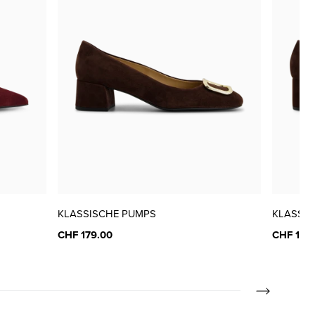
nur noch wenige verfügbar
KLASSISCHE PUMPS
KLASSIS
CHF 179.00
CHF 169