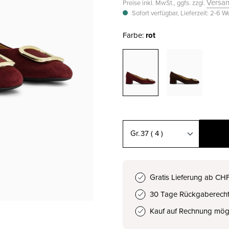
Versa
Preise inkl. MwSt., ggfs. zzgl.
Sofort verfügbar, Lieferzeit: 2-6 
Farbe:
rot
37
( 4 )
34.5 ( 2½ )
CHF 179.00
Gratis Lieferung ab CH
30 Tage Rückgaberech
35 ( 3 )
CHF 179.00
Kauf auf Rechnung mög