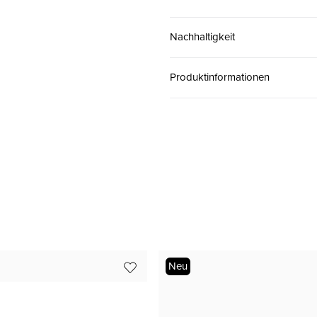
36 ( 3½ )
CHF 179.00
Nachhaltigkeit
37 ( 4 )
CHF 179.00
Produktinformationen
37.5 ( 4½ )
CHF 179.00
38 ( 5 )
CHF 179.00
38.5 ( 5½ )
CHF 179.00
39 ( 6 )
CHF 179.00
Neu
40 ( 6½ )
CHF 179.00