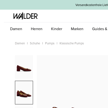
um Hauptinhalt springen
Zur Hauptnavigation springen
Versandkostenfreie L
Damen
Herren
Kinder
Marken
Guides &
Damen
Schuhe
Pumps
Klassische Pumps
Bildergalerie überspringen