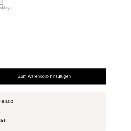
nd
Werktage
Zum Warenkorb hinzufügen
nur noch wenige verfügbar
F 80.00
t
nur noch wenige verfügbar
lich