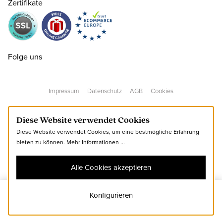
Zertifikate
36
CHF 144.50
nur noch wenige verfügbar
Folge uns
37
CHF 144.50
Impressum
Datenschutz
AGB
Cookies
38
CHF 144.50
Diese Website verwendet Cookies
Diese Website verwendet Cookies, um eine bestmögliche Erfahrung
39
CHF 144.50
bieten zu können.
Mehr Informationen ...
Alle Cookies akzeptieren
40
CHF 144.50
Konfigurieren
38
Zum Warenkorb hinzufügen
41
CHF 144.50
nur noch wenige verfügbar