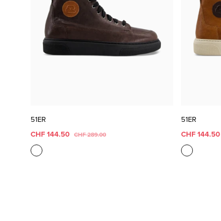
51ER
51ER
CHF 144.50
CHF 144.5
CHF 289.00