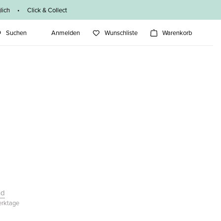
ich • Click & Collect
Suchen
Anmelden
Wunschliste
Warenkorb
nd
Werktage