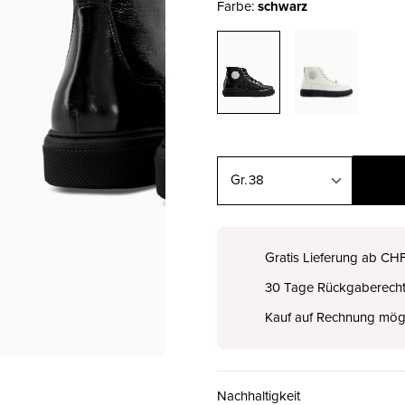
Farbe:
schwarz
38
36
CHF 144.50
Gratis Lieferung ab CH
30 Tage Rückgaberech
37
CHF 144.50
Kauf auf Rechnung mög
38
CHF 144.50
Nachhaltigkeit