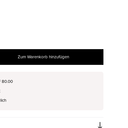
Zum Warenkorb hinzufügen
nur noch wenige verfügbar
F 80.00
t
lich