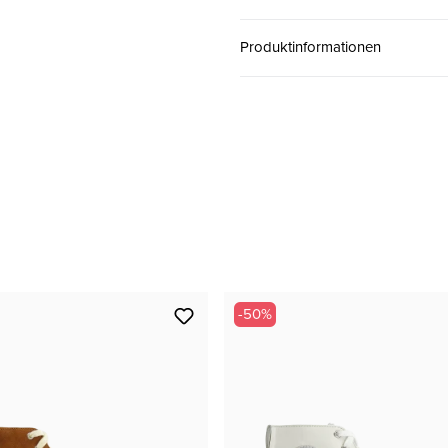
39
CHF 144.50
Produktinformationen
40
CHF 144.50
41
CHF 144.50
-50%