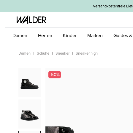
um Hauptinhalt springen
Zur Hauptnavigation springen
Versandkostenfreie L
Damen
Herren
Kinder
Marken
Guides &
Damen
Schuhe
Sneaker
Sneaker high
Bildergalerie überspringen
-50%