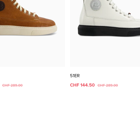
51ER
0
CHF 144.50
CHF 289.00
CHF 289.00