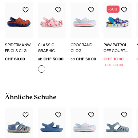
-50%
SPIDERMANW
CLASSIC
CROCBAND
PAW PATROL
EB CLS CLG
GRAPHIC
CLOG
OFF COURT
CLOG
CLG
CHF 60.00
ab
CHF 50.00
ab
CHF 50.00
CHF 30.00
CHF 60.00
Produktgalerie überspringen
Ähnliche Schuhe