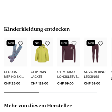
Produktgalerie überspringen
Kinderkleidung entdecken
Neu
Neu
Neu
Neu
CLOUDS
CHIP RAIN
UIL MERINO
SOVA MERINO
MERINO SKI
JACKET
LONGSLEEVE
LEGGINGS
SOCKS
"ELO"
CHF 25.00
CHF 129.00
CHF 69.00
CHF 59.00
Produktgalerie überspringen
Mehr von diesem Hersteller