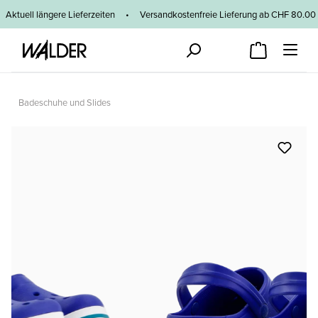
Zum Hauptinhalt springen
Aktuell längere Lieferzeiten
•
Versandkostenfreie Lieferung ab CHF 80
Badeschuhe und Slides
Bildergalerie überspringen