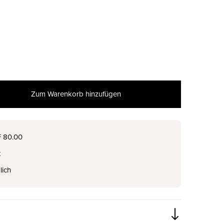
Zum Warenkorb hinzufügen
nur noch wenige verfügbar
F 80.00
t
nur noch wenige verfügbar
lich
nur noch wenige verfügbar