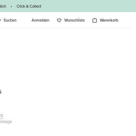
ich • Click & Collect
Suchen
Anmelden
Wunschliste
Warenkorb
G
nd
Werktage