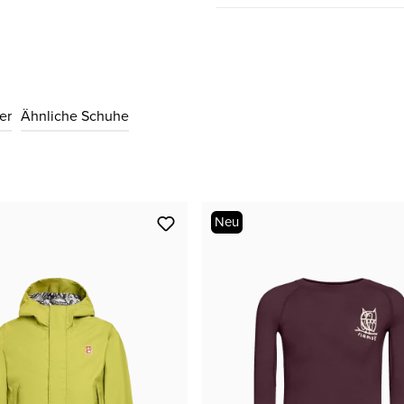
27
CHF 50.00
er
Ähnliche Schuhe
28
CHF 55.00
29
CHF 55.00
Neu
32
CHF 55.00