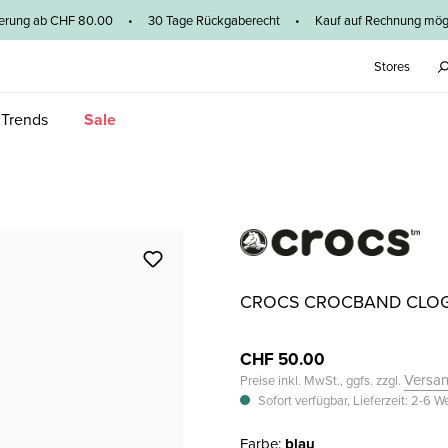
ieferung ab CHF 80.00 • 30 Tage Rückgaberecht • Kauf auf Rechnung mögl
Stores
 Trends
Sale
CROCS CROCBAND CLO
CHF 50.00
Versa
Preise inkl. MwSt., ggfs. zzgl.
Sofort verfügbar, Lieferzeit: 2-6 
Farbe:
blau