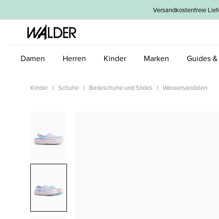
um Hauptinhalt springen
Zur Hauptnavigation springen
Versandkostenfreie L
Damen
Herren
Kinder
Marken
Guides &
Kinder
Schuhe
Badeschuhe und Slides
Wassersandalen
Bildergalerie überspringen