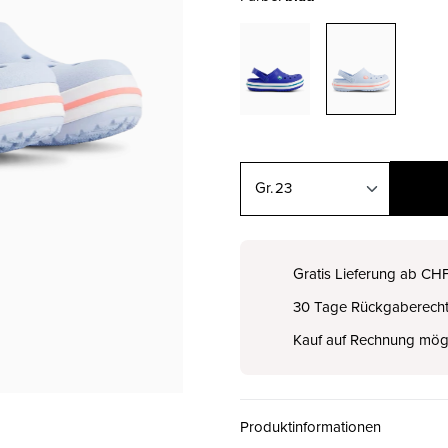
23
22
CHF 50.00
Gratis Lieferung ab CH
30 Tage Rückgaberech
23
CHF 50.00
Kauf auf Rechnung mög
24
CHF 50.00
Produktinformationen
25
CHF 50.00