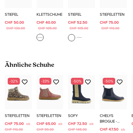
STIEFEL
KLETTSCHUHE
STIEFEL
STIEFELETTEN
CHF 50.00
CHF 40.00
CHF 52.50
CHF 75.00
CHF 130.00
CHF 105.00
CHF 105.00
CHF 110.00
Produktgalerie überspringen
Ähnliche Schuhe
-32%
-33%
-50%
-50%
STIEFELETTEN
STIEFELETTEN
SOFY
CHELYS
BROGUE -
CHF 75.00
CHF 65.00
CHF 72.50
ab
ab
ab
STIEFELETTEN
CHF 47.50
CHF 110.00
CHF 99.00
CHF 145.00
ab