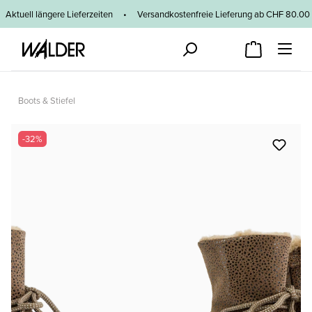
Zum Hauptinhalt springen
Aktuell längere Lieferzeiten
•
Versandkostenfreie Lieferung ab CHF 80
Boots & Stiefel
Bildergalerie überspringen
-32%