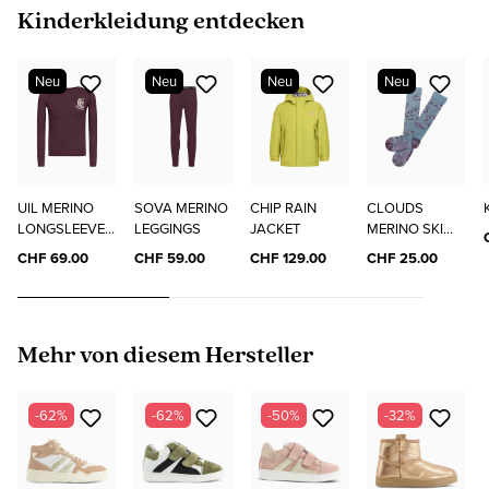
Produktgalerie überspringen
Kinderkleidung entdecken
Neu
Neu
Neu
Neu
UIL MERINO
SOVA MERINO
CHIP RAIN
CLOUDS
LONGSLEEVE
LEGGINGS
JACKET
MERINO SKI
"ELO"
SOCKS
CHF 69.00
CHF 59.00
CHF 129.00
CHF 25.00
Produktgalerie überspringen
Mehr von diesem Hersteller
-62%
-62%
-50%
-32%