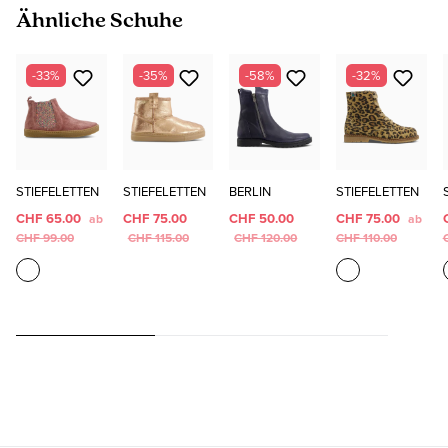
Produktgalerie überspringen
Ähnliche Schuhe
-33%
-35%
-58%
-32%
STIEFELETTEN
STIEFELETTEN
BERLIN
STIEFELETTEN
CHF 65.00
CHF 75.00
CHF 50.00
CHF 75.00
ab
ab
CHF 99.00
CHF 115.00
CHF 120.00
CHF 110.00