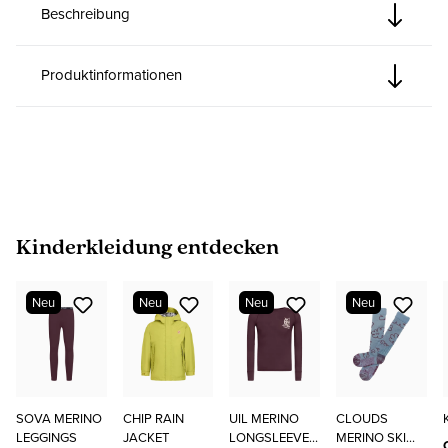
Beschreibung
Produktinformationen
Produktgalerie überspringen
Kinderkleidung entdecken
Neu
Neu
Neu
Neu
SOVA MERINO
CHIP RAIN
UIL MERINO
CLOUDS
LEGGINGS
JACKET
LONGSLEEVE
MERINO SKI