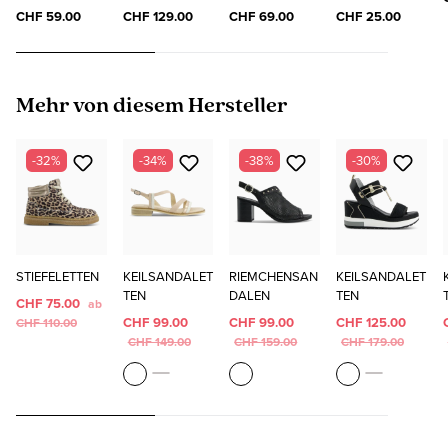
"ELO"
SOCKS
CHF 59.00
CHF 129.00
CHF 69.00
CHF 25.00
Produktgalerie überspringen
Mehr von diesem Hersteller
-32%
-34%
-38%
-30%
STIEFELETTEN
KEILSANDALET
RIEMCHENSAN
KEILSANDALET
TEN
DALEN
TEN
CHF 75.00
ab
CHF 99.00
CHF 99.00
CHF 125.00
CHF 110.00
CHF 149.00
CHF 159.00
CHF 179.00