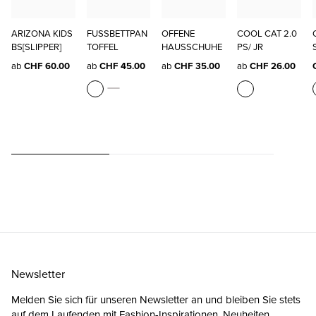
ARIZONA KIDS
FUSSBETTPAN
OFFENE
COOL CAT 2.0
BS[SLIPPER]
TOFFEL
HAUSSCHUHE
PS/ JR
ab
CHF 60.00
ab
CHF 45.00
ab
CHF 35.00
ab
CHF 26.00
Newsletter
Melden Sie sich für unseren Newsletter an und bleiben Sie stets
auf dem Laufenden mit Fashion-Inspirationen, Neuheiten,