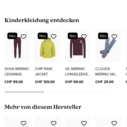
Produktgalerie überspringen
Kinderkleidung entdecken
Neu
Neu
Neu
Neu
SOVA MERINO
CHIP RAIN
UIL MERINO
CLOUDS
LEGGINGS
JACKET
LONGSLEEVE
MERINO SKI
"ELO"
SOCKS
CHF 59.00
CHF 129.00
CHF 69.00
CHF 25.00
Produktgalerie überspringen
Mehr von diesem Hersteller