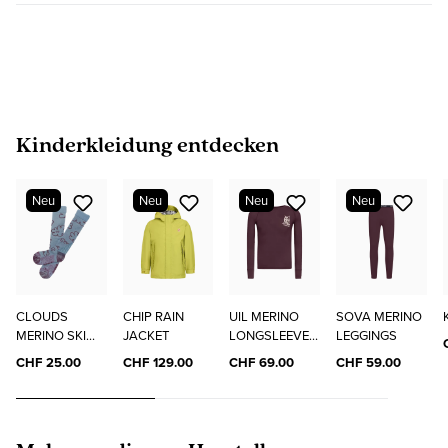
Produktgalerie überspringen
Kinderkleidung entdecken
Neu
Neu
Neu
Neu
CLOUDS
CHIP RAIN
UIL MERINO
SOVA MERINO
MERINO SKI
JACKET
LONGSLEEVE
LEGGINGS
SOCKS
"ELO"
CHF 25.00
CHF 129.00
CHF 69.00
CHF 59.00
Produktgalerie überspringen