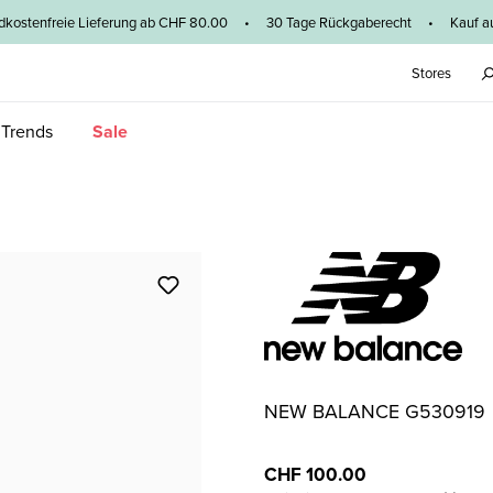
dkostenfreie Lieferung ab CHF 80.00 • 30 Tage Rückgaberecht • Kauf au
Stores
 Trends
Sale
NEW BALANCE G530919
CHF 100.00