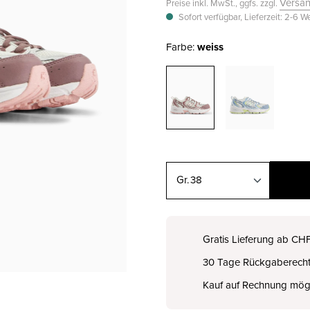
Versa
Preise inkl. MwSt., ggfs. zzgl.
Sofort verfügbar, Lieferzeit: 2-6 
Farbe:
weiss
38
35½
CHF 100.00
Gratis Lieferung ab CH
30 Tage Rückgaberech
36
CHF 100.00
Kauf auf Rechnung mög