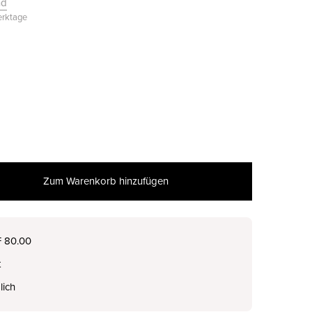
nd
Werktage
Zum Warenkorb hinzufügen
F 80.00
t
lich