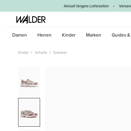
um Hauptinhalt springen
Zur Hauptnavigation springen
Aktuell längere Lieferzeiten
•
Versan
Damen
Herren
Kinder
Marken
Guides &
Kinder
Schuhe
Sneaker
Bildergalerie überspringen