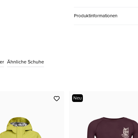
37
CHF 100.00
Produktinformationen
38
CHF 100.00
39
CHF 100.00
er
Ähnliche Schuhe
40
CHF 100.00
Neu