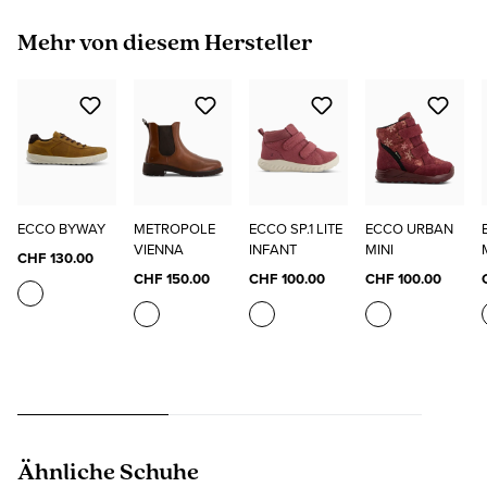
Produktgalerie überspringen
Mehr von diesem Hersteller
ECCO BYWAY
METROPOLE
ECCO SP.1 LITE
ECCO URBAN
VIENNA
INFANT
MINI
CHF 130.00
CHF 150.00
CHF 100.00
CHF 100.00
Produktgalerie überspringen
Ähnliche Schuhe