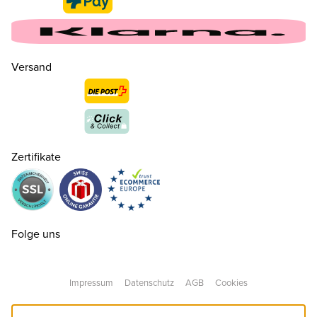
Versand
39
CHF 160.00
nur noch wenige verfügbar
Zertifikate
40
CHF 160.00
nur noch wenige verfügbar
41
CHF 160.00
Folge uns
42
CHF 160.00
Impressum
Datenschutz
AGB
Cookies
43
CHF 160.00
nur noch wenige verfügbar