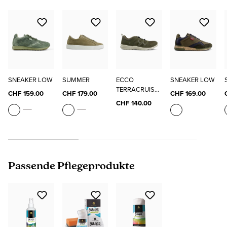
SNEAKER LOW
SUMMER
ECCO
SNEAKER LOW
TERRACRUISE
CHF 159.00
CHF 179.00
CHF 169.00
LT M
CHF 140.00
Produktgalerie überspringen
Passende Pflegeprodukte