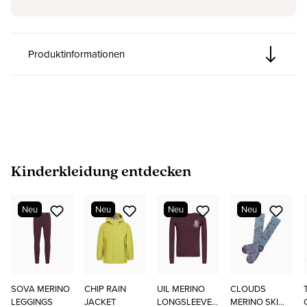
Produktinformationen
Produktgalerie überspringen
Kinderkleidung entdecken
Neu
Neu
Neu
Neu
SOVA MERINO
CHIP RAIN
UIL MERINO
CLOUDS
LEGGINGS
JACKET
LONGSLEEVE
MERINO SKI