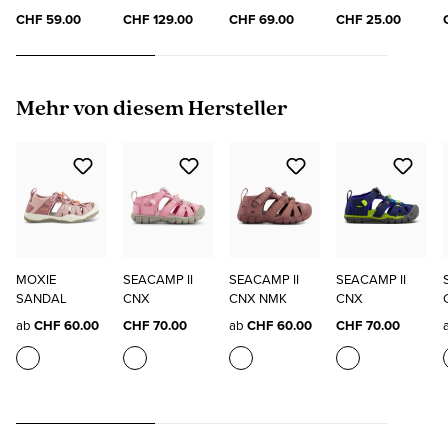
"ELO"
SOCKS
CHF 59.00
CHF 129.00
CHF 69.00
CHF 25.00
Produktgalerie überspringen
Mehr von diesem Hersteller
MOXIE
SEACAMP II
SEACAMP II
SEACAMP II
SANDAL
CNX
CNX NMK
CNX
ab
CHF 60.00
CHF 70.00
ab
CHF 60.00
CHF 70.00