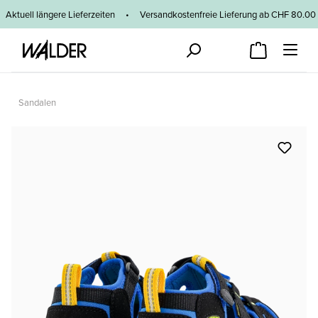
Zum Hauptinhalt springen
Aktuell längere Lieferzeiten
•
Versandkostenfreie Lieferung ab CHF 80
Sandalen
Bildergalerie überspringen