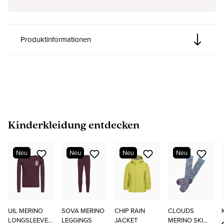
Produktinformationen
Produktgalerie überspringen
Kinderkleidung entdecken
Neu
Neu
Neu
Neu
UIL MERINO
SOVA MERINO
CHIP RAIN
CLOUDS
LONGSLEEVE
LEGGINGS
JACKET
MERINO SKI