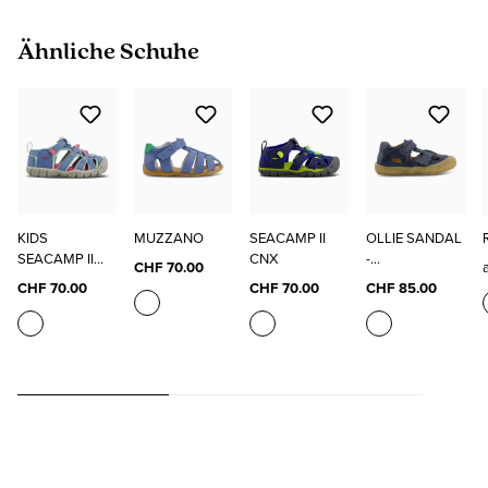
Produktgalerie überspringen
Ähnliche Schuhe
KIDS
MUZZANO
SEACAMP II
OLLIE SANDAL
SEACAMP II
CNX
-
CHF 70.00
CNX
GESCHLOSSE
CHF 70.00
CHF 70.00
CHF 85.00
NE SANDALEN