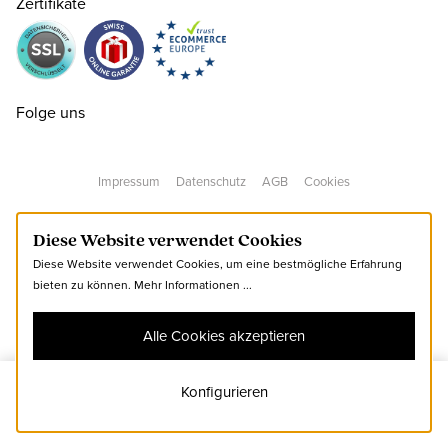
Zertifikate
28
CHF 70.00
29
CHF 70.00
Folge uns
30
CHF 70.00
Impressum
Datenschutz
AGB
Cookies
31
CHF 70.00
nur noch wenige verfügbar
Diese Website verwendet Cookies
Diese Website verwendet Cookies, um eine bestmögliche Erfahrung
33
CHF 70.00
nur noch wenige verfügbar
bieten zu können.
Mehr Informationen ...
Alle Cookies akzeptieren
34
CHF 70.00
nur noch wenige verfügbar
Konfigurieren
21
Zum Warenkorb hinzufügen
37
CHF 70.00
nur noch wenige verfügbar