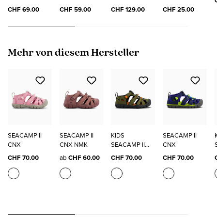
"ELO"
SOCKS
CHF 69.00
CHF 59.00
CHF 129.00
CHF 25.00
Produktgalerie überspringen
Mehr von diesem Hersteller
SEACAMP II
SEACAMP II
KIDS
SEACAMP II
CNX
CNX NMK
SEACAMP II
CNX
CNX
CHF 70.00
ab
CHF 60.00
CHF 70.00
CHF 70.00