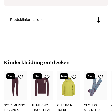
Produktinformationen
Produktgalerie überspringen
Kinderkleidung entdecken
Neu
Neu
Neu
Neu
SOVA MERINO
UIL MERINO
CHIP RAIN
CLOUDS
LEGGINGS
LONGSLEEVE
JACKET
MERINO SKI