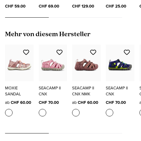
"ELO"
SOCKS
CHF 59.00
CHF 69.00
CHF 129.00
CHF 25.00
Produktgalerie überspringen
Mehr von diesem Hersteller
MOXIE
SEACAMP II
SEACAMP II
SEACAMP II
SANDAL
CNX
CNX NMK
CNX
ab
CHF 60.00
CHF 70.00
ab
CHF 60.00
CHF 70.00