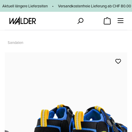
Zum Hauptinhalt springen
Aktuell längere Lieferzeiten
•
Versandkostenfreie Lieferung ab CHF 80
Sandalen
Bildergalerie überspringen