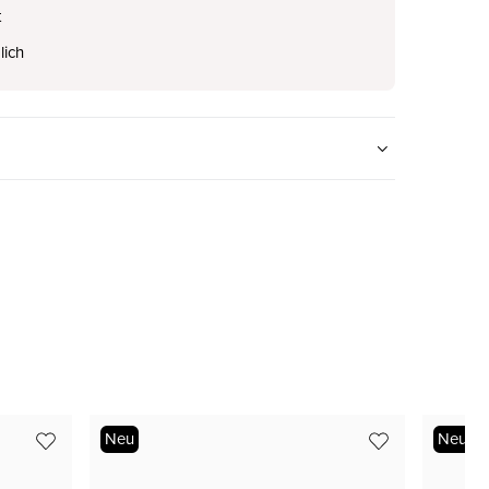
t
lich
nur noch wenige verfügbar
nur noch wenige verfügbar
Neu
Neu
nur noch wenige verfügbar