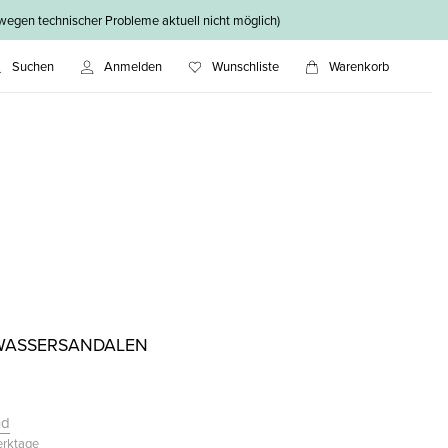
n technischer Probleme aktuell nicht möglich)
Suchen
Anmelden
Wunschliste
Warenkorb
 WASSERSANDALEN
nd
Werktage