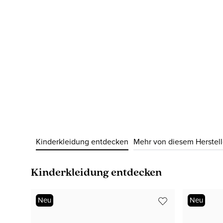
Kinderkleidung entdecken
Mehr von diesem Herstell
Produktgalerie überspringen
Kinderkleidung entdecken
Neu
Neu