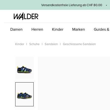
um Hauptinhalt springen
Zur Hauptnavigation springen
Versandkostenfreie Lieferung ab CHF 80.00 • 3
Damen
Herren
Kinder
Marken
Guides &
Kinder
Schuhe
Sandalen
Geschlossene Sandalen
Bildergalerie überspringen