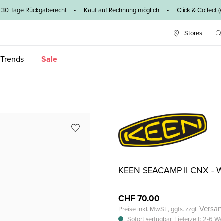
0 Tage Rückgaberecht • Kauf auf Rechnung möglich • Click & Collect (wege
Stores
 Trends
Sale
KEEN SEACAMP II CNX -
CHF 70.00
Versa
Preise inkl. MwSt., ggfs. zzgl.
Sofort verfügbar, Lieferzeit: 2-6 