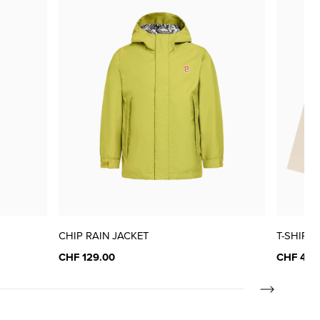
nur noch wenige verfügbar
nur noch wenige verfügbar
CHIP RAIN JACKET
T-SHIRT
CHF 129.00
CHF 40.