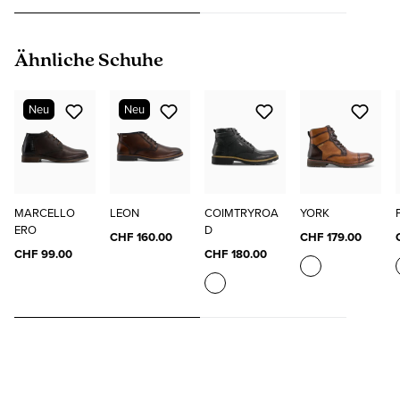
Produktgalerie überspringen
Ähnliche Schuhe
Neu
Neu
MARCELLO
LEON
COIMTRYROA
YORK
ERO
D
CHF 160.00
CHF 179.00
CHF 99.00
CHF 180.00