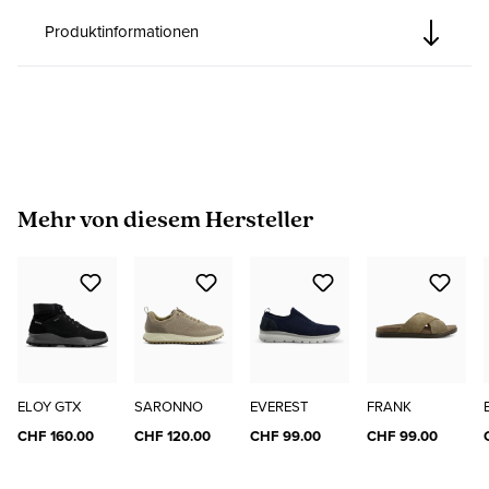
Produktinformationen
Produktgalerie überspringen
Mehr von diesem Hersteller
ELOY GTX
SARONNO
EVEREST
FRANK
CHF 160.00
CHF 120.00
CHF 99.00
CHF 99.00