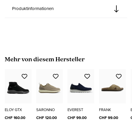
Produktinformationen
Produktgalerie überspringen
Mehr von diesem Hersteller
ELOY GTX
SARONNO
EVEREST
FRANK
CHF 160.00
CHF 120.00
CHF 99.00
CHF 99.00