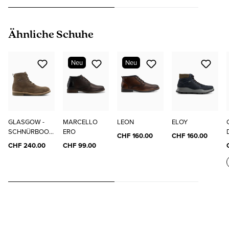
Produktgalerie überspringen
Ähnliche Schuhe
Neu
Neu
GLASGOW -
MARCELLO
LEON
ELOY
SCHNÜRBOOT
ERO
CHF 160.00
CHF 160.00
S
CHF 240.00
CHF 99.00