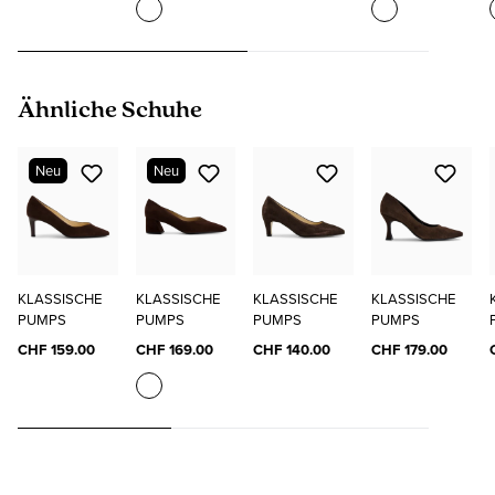
Produktgalerie überspringen
Ähnliche Schuhe
Neu
Neu
KLASSISCHE
KLASSISCHE
KLASSISCHE
KLASSISCHE
PUMPS
PUMPS
PUMPS
PUMPS
CHF 159.00
CHF 169.00
CHF 140.00
CHF 179.00