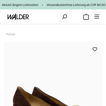
Zum Hauptinhalt springen
Aktuell längere Lieferzeiten
•
Versandkostenfreie Lieferung ab CHF 80
Pumps
Bildergalerie überspringen