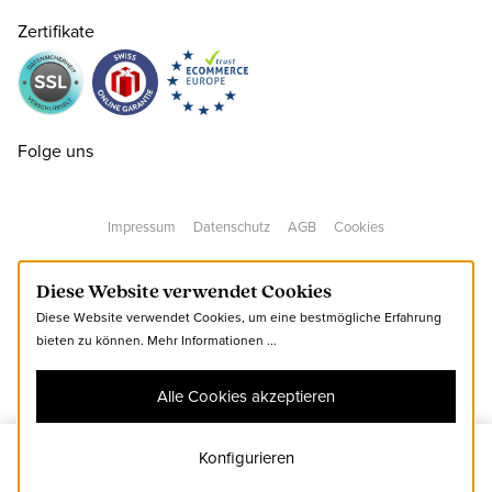
Zertifikate
37.5 ( 4½ )
CHF 179.00
nur noch wenige verfügbar
38 ( 5 )
CHF 179.00
Folge uns
38.5 ( 5½ )
CHF 179.00
Impressum
Datenschutz
AGB
Cookies
39 ( 6 )
CHF 179.00
Diese Website verwendet Cookies
Diese Website verwendet Cookies, um eine bestmögliche Erfahrung
40 ( 6½ )
CHF 179.00
nur noch wenige verfügbar
bieten zu können.
Mehr Informationen ...
Alle Cookies akzeptieren
41 ( 7 )
CHF 179.00
Konfigurieren
41
Zum Warenkorb hinzufügen
41.5 ( 7½ )
CHF 179.00
nur noch wenige verfügbar