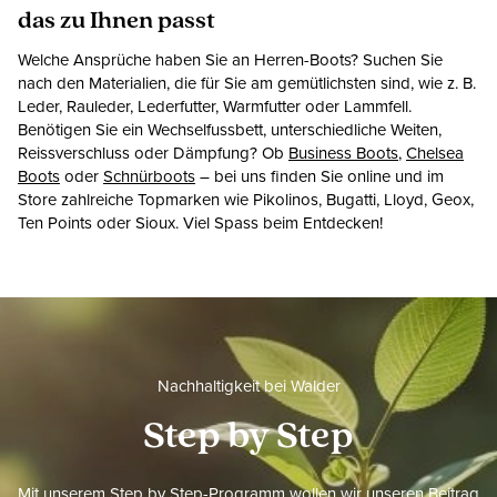
das zu Ihnen passt
Welche Ansprüche haben Sie an Herren-Boots? Suchen Sie
nach den Materialien, die für Sie am gemütlichsten sind, wie z. B.
Leder, Rauleder, Lederfutter, Warmfutter oder Lammfell.
Benötigen Sie ein Wechselfussbett, unterschiedliche Weiten,
Reissverschluss oder Dämpfung? Ob
Business Boots
,
Chelsea
Boots
oder
Schnürboots
– bei uns finden Sie online und im
Store zahlreiche Topmarken wie Pikolinos, Bugatti, Lloyd, Geox,
Ten Points oder Sioux. Viel Spass beim Entdecken!
Nachhaltigkeit bei Walder
Step by Step
Mit unserem Step by Step-Programm wollen wir unseren Beitrag