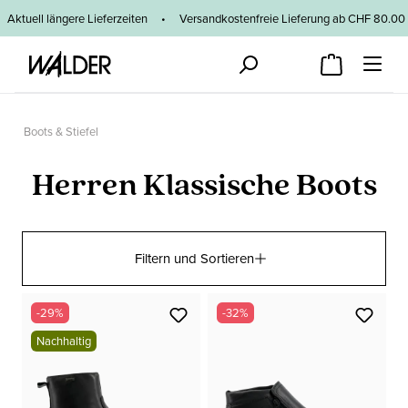
Zum Hauptinhalt springen
Aktuell längere Lieferzeiten
•
Versandkostenfreie Lieferung ab CHF 80
Boots & Stiefel
Herren Klassische Boots
Filtern und Sortieren
-29%
-32%
Nachhaltig