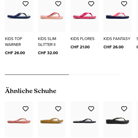
KIDS TOP
KIDS SLIM
KIDS FLORES
KIDS FANTASY
WARNER
GLITTER II
CHF 21.00
CHF 26.00
CHF 26.00
CHF 32.00
Produktgalerie überspringen
Ähnliche Schuhe