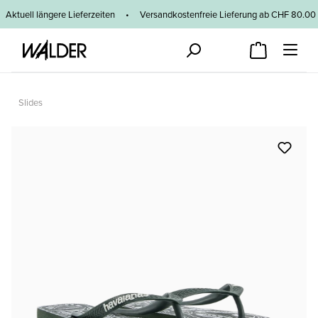
Zum Hauptinhalt springen
Aktuell längere Lieferzeiten
•
Versandkostenfreie Lieferung ab CHF 80
Slides
Bildergalerie überspringen