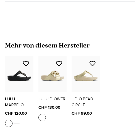
Produktgalerie überspringen
Mehr von diesem Hersteller
LULU
LULU FLOWER
HELO BEAD
MARBELO
CIRCLE
CHF 130.00
STONE
CHF 120.00
CHF 99.00