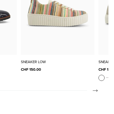
SNEAKER LOW
SNEAKE
CHF 150.00
CHF 130