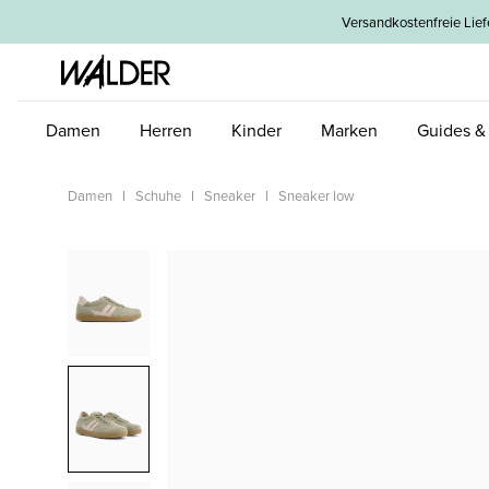
um Hauptinhalt springen
Zur Hauptnavigation springen
Versandkostenfreie L
Damen
Herren
Kinder
Marken
Guides &
Damen
Schuhe
Sneaker
Sneaker low
Bildergalerie überspringen