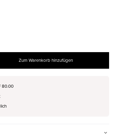
Zum Warenkorb hinzufügen
nur noch wenige verfügbar
F 80.00
t
lich
nur noch wenige verfügbar