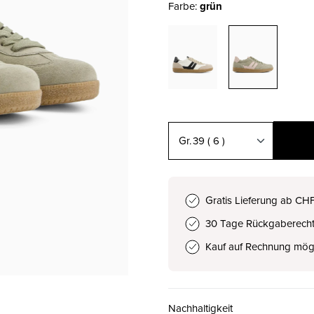
Farbe:
grün
39
( 6 )
36 ( 3½ )
CHF 140.00
Gratis Lieferung ab CH
30 Tage Rückgaberech
37 ( 4 )
CHF 140.00
Kauf auf Rechnung mög
37.5 ( 4½ )
CHF 140.00
Nachhaltigkeit