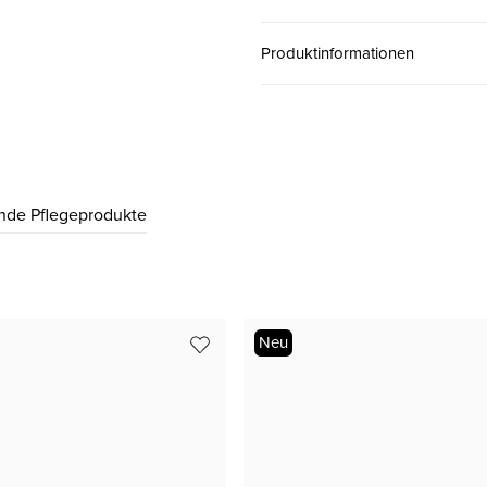
38 ( 5 )
CHF 140.00
Produktinformationen
38.5 ( 5½ )
CHF 140.00
39 ( 6 )
CHF 140.00
nde Pflegeprodukte
40 ( 6½ )
CHF 140.00
40.5 ( 7 )
CHF 140.00
Neu
41 ( 7½ )
CHF 140.00