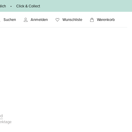
ich • Click & Collect
Suchen
Anmelden
Wunschliste
Warenkorb
nd
Werktage