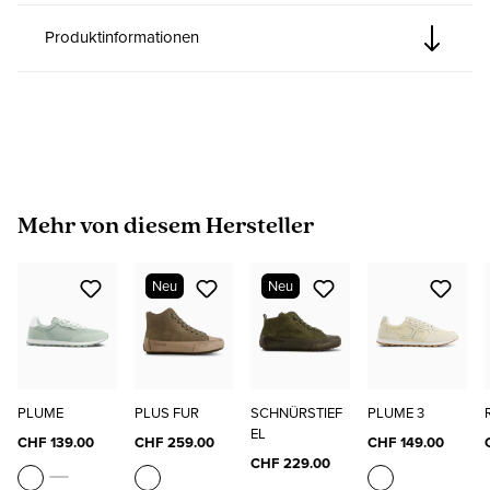
Produktinformationen
Produktgalerie überspringen
Mehr von diesem Hersteller
Neu
Neu
PLUME
PLUS FUR
SCHNÜRSTIEF
PLUME 3
EL
CHF 139.00
CHF 259.00
CHF 149.00
CHF 229.00