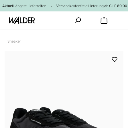
Zum Hauptinhalt springen
Aktuell längere Lieferzeiten
•
Versandkostenfreie Lieferung ab CHF 80
Sneaker
Bildergalerie überspringen