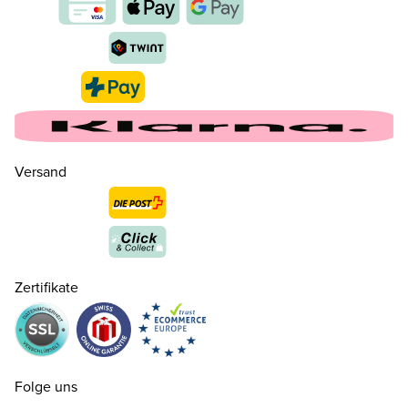
Versand
36 ( 3½ )
CHF 140.00
nur noch wenige verfügbar
37 ( 4 )
CHF 140.00
Zertifikate
37.5 ( 4½ )
CHF 140.00
nur noch wenige verfügbar
38 ( 5 )
CHF 140.00
Folge uns