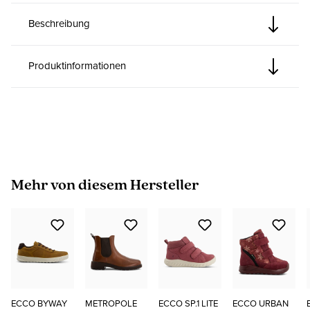
Beschreibung
Produktinformationen
Produktgalerie überspringen
Mehr von diesem Hersteller
ECCO BYWAY
METROPOLE
ECCO SP.1 LITE
ECCO URBAN