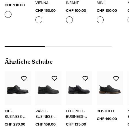
VIENNA
INFANT
MINI
CHF 130.00
CHF 150.00
CHF 100.00
CHF 100.00
Produktgalerie überspringen
Ähnliche Schuhe
180 -
VARIO -
FEDERICO -
ROSTOLO
BUSINESS-
BUSINESS-
BUSINESS-
CHF 149.00
SCHUHE
SCHUHE
SCHUHE
CHF 270.00
CHF 169.00
CHF 135.00