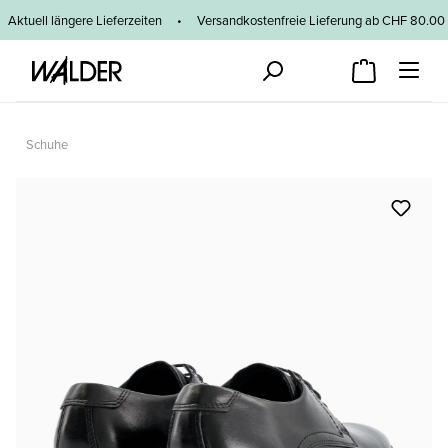
Zum Hauptinhalt springen
Aktuell längere Lieferzeiten
•
Versandkostenfreie Lieferung ab CHF 80
Schuhe
Bildergalerie überspringen